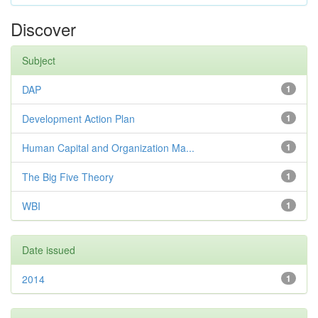
Discover
Subject
DAP
1
Development Action Plan
1
Human Capital and Organization Ma...
1
The Big Five Theory
1
WBI
1
Date issued
2014
1