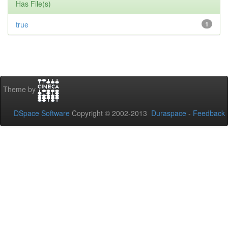
Has File(s)
true
1
Theme by
DSpace Software
Copyright © 2002-2013
Duraspace
-
Feedback