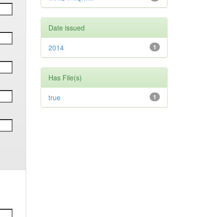
Date issued
2014
1
Has File(s)
true
1