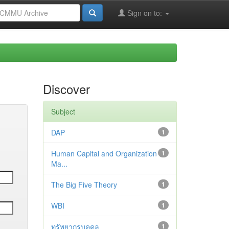
Sign on to:
Discover
Subject
DAP
1
Human Capital and Organization
1
Ma...
The Big Five Theory
1
WBI
1
ทรัพยากรบุคคล
1