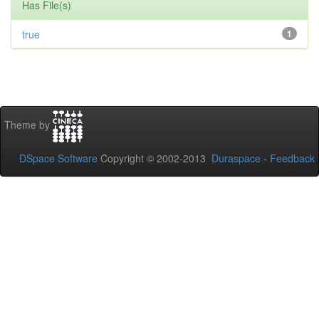
Has File(s)
true
1
Theme by
DSpace Software
Copyright © 2002-2013
Duraspace
-
Feedback