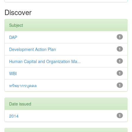
Discover
Subject
DAP
1
Development Action Plan
1
Human Capital and Organization Ma...
1
WBI
1
ทรัพยากรบุคคล
1
Date issued
2014
1