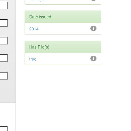
Date issued
2014
1
Has File(s)
true
1