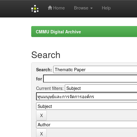
Home
Browse
Help
Skip
navigation
CMMU Digital Archive
Search
Search:
for
Current filters: