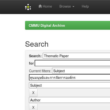
Home
Browse
Help
Skip
navigation
CMMU Digital Archive
Search
Search:
for
Current filters: