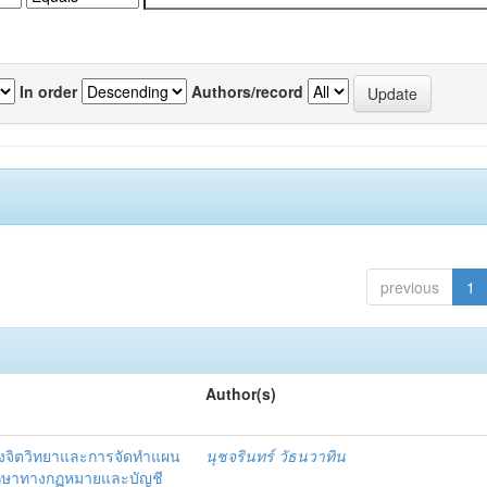
In order
Authors/record
previous
1
Author(s)
งจิตวิทยาและการจัดทำแผน
นุชจรินทร์ วัธนวาทิน
รึกษาทางกฏหมายและบัญชี