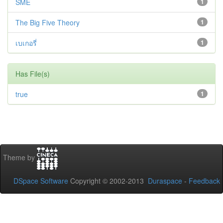
SME
1
The Big Five Theory
1
เบเกอรี่
1
Has File(s)
true
1
Theme by
DSpace Software
Copyright © 2002-2013
Duraspace
-
Feedback