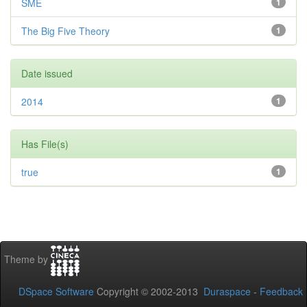
SME
1
The Big Five Theory
1
Date issued
2014
1
Has File(s)
true
1
Theme by
DSpace Software
Copyright © 2002-2013
Duraspace
-
Feedback