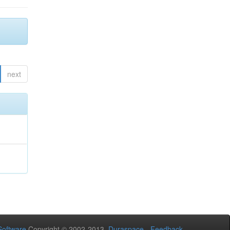
next
oftware
Copyright © 2002-2013
Duraspace
-
Feedback