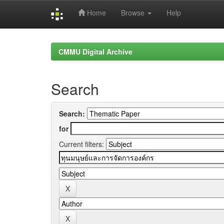
Home
Browse
Help
Skip
navigation
CMMU Digital Archive
Search
Search:
for
Current filters: