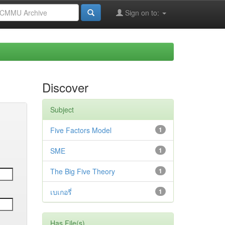
Sign on to:
Discover
Subject
Five Factors Model
1
SME
1
The Big Five Theory
1
เบเกอรี่
1
Has File(s)