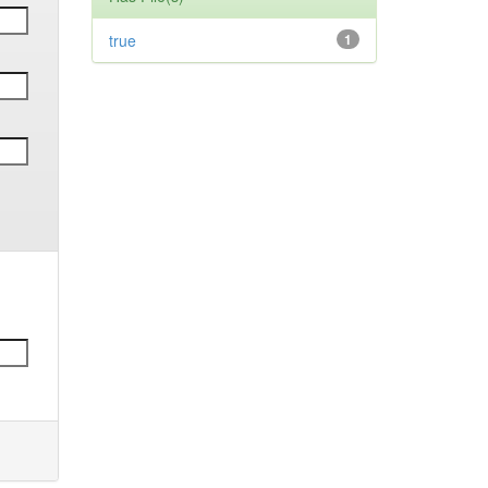
true
1