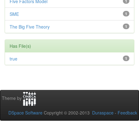
Five Factors Model
1
SME
1
The Big Five Theory
1
Has File(s)
true
1
Theme by
DSpace Software
Copyright © 2002-2013
Duraspace
-
Feedback