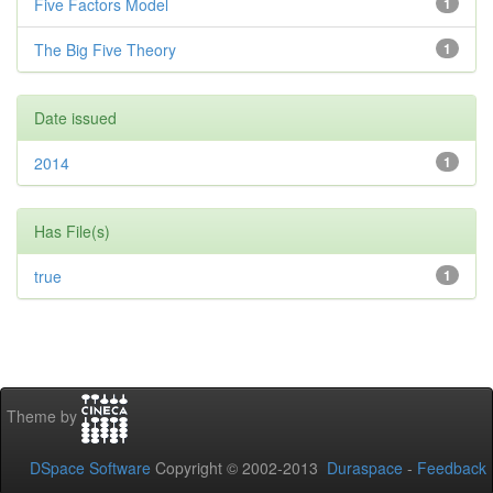
Five Factors Model
1
The Big Five Theory
1
Date issued
2014
1
Has File(s)
true
1
Theme by
DSpace Software
Copyright © 2002-2013
Duraspace
-
Feedback