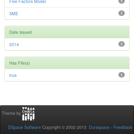
Five Factors Model
1
SME
1
Date issued
2014
1
Has File(s)
true
1
Theme by
DSpace Software
Copyright © 2002-2013
Duraspace
-
Feedback