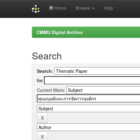
Home
Browse
Help
Skip
navigation
CMMU Digital Archive
Search
Search:
for
Current filters: