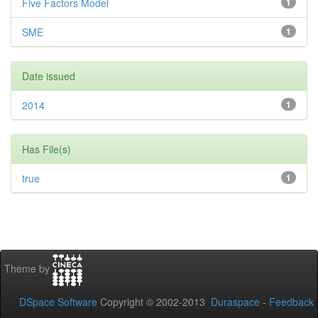
Five Factors Model
1
SME
1
Date issued
2014
1
Has File(s)
true
1
Theme by
DSpace Software
Copyright © 2002-2013
Duraspace
-
Feedback