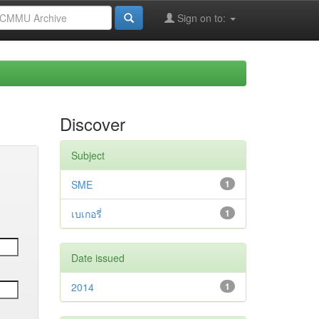
Sign on to:
Discover
Subject
SME
1
เบเกอรี่
1
Date issued
2014
1