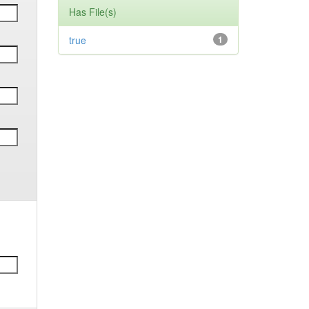
Has File(s)
true
1