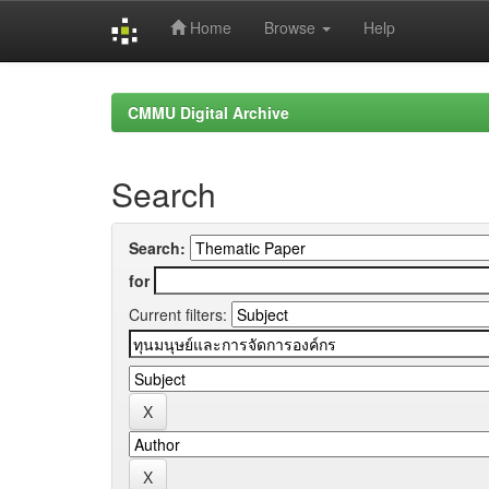
Home
Browse
Help
Skip
navigation
CMMU Digital Archive
Search
Search:
for
Current filters: