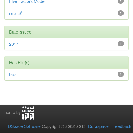
Five Factors Model
1
เบเกอรี่
1
Date issued
2014
1
Has File(s)
true
1
Theme by
DSpace Software
Copyright © 2002-2013
Duraspace
-
Feedback