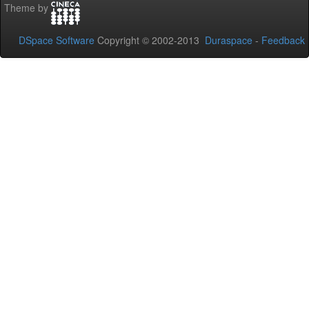
Theme by
DSpace Software
Copyright © 2002-2013
Duraspace
-
Feedback