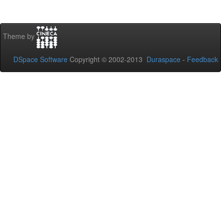
Theme by
DSpace Software
Copyright © 2002-2013
Duraspace
-
Feedback