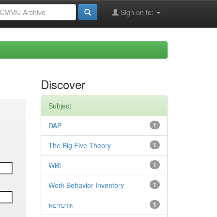
Sign on to:
Discover
Subject
DAP
1
The Big Five Theory
1
WBI
1
Work Behavior Inventory
1
พยาบาล
1