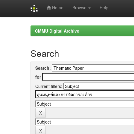
Home
Browse
Help
Skip
navigation
CMMU Digital Archive
Search
Search:
for
Current filters: