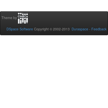
Theme by
DSpace Software
Copyright © 2002-2013
Duraspace
-
Feedback