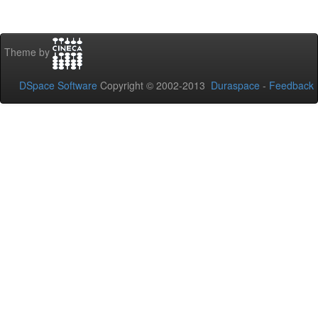
Theme by
DSpace Software
Copyright © 2002-2013
Duraspace
-
Feedback