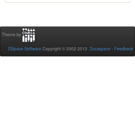
Theme by
DSpace Software
Copyright © 2002-2013
Duraspace
-
Feedback