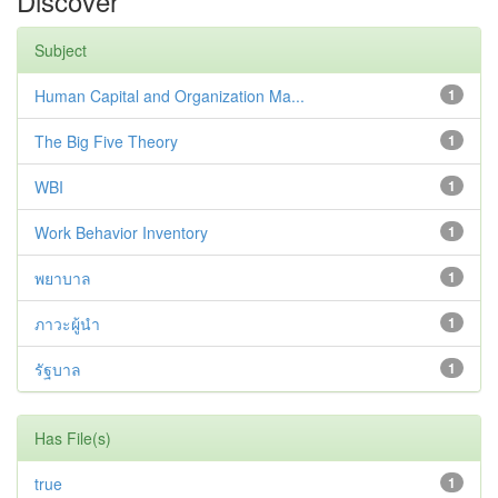
Discover
Subject
Human Capital and Organization Ma...
1
The Big Five Theory
1
WBI
1
Work Behavior Inventory
1
พยาบาล
1
ภาวะผู้นำ
1
รัฐบาล
1
Has File(s)
true
1