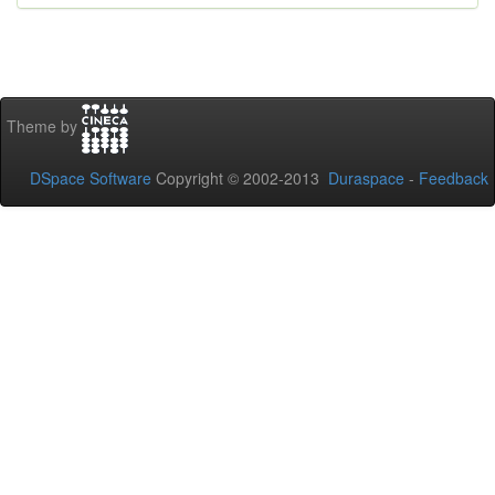
Theme by
DSpace Software
Copyright © 2002-2013
Duraspace
-
Feedback