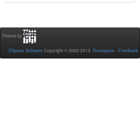
Theme by
DSpace Software
Copyright © 2002-2013
Duraspace
-
Feedback