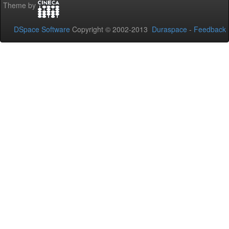
Theme by
DSpace Software
Copyright © 2002-2013
Duraspace
-
Feedback