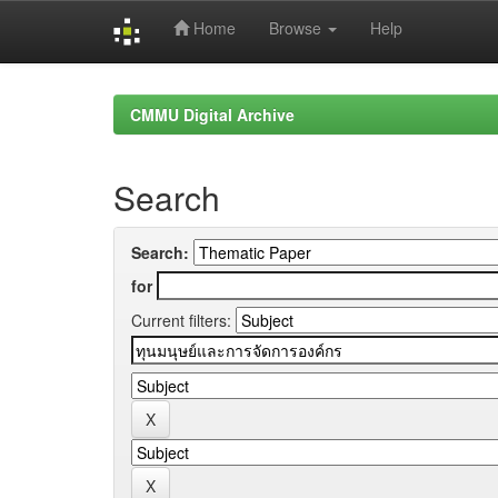
Home
Browse
Help
Skip
navigation
CMMU Digital Archive
Search
Search:
for
Current filters: