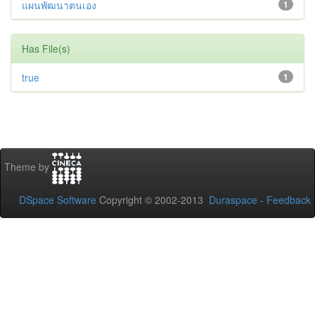
แผนพัฒนาตนเอง
1
Has File(s)
true
1
Theme by
DSpace Software
Copyright © 2002-2013
Duraspace
-
Feedback