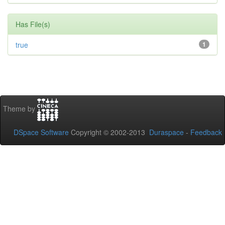
Has File(s)
true
1
Theme by
DSpace Software
Copyright © 2002-2013
Duraspace
-
Feedback