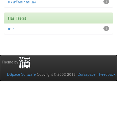
แผนพัฒนาตนเอง
1
Has File(s)
true
1
Theme by
DSpace Software
Copyright © 2002-2013
Duraspace
-
Feedback