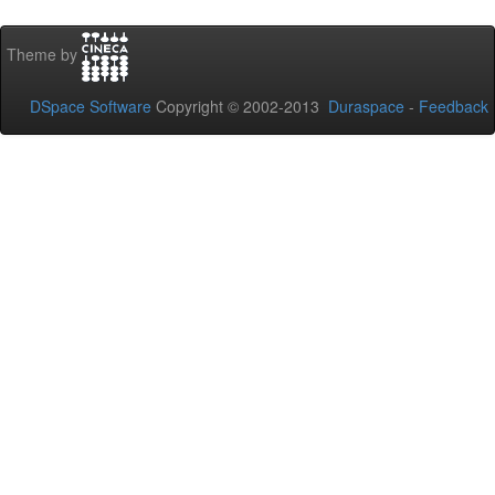
Theme by
DSpace Software
Copyright © 2002-2013
Duraspace
-
Feedback