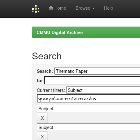
Home
Browse
Help
Skip
navigation
CMMU Digital Archive
Search
Search:
for
Current filters: