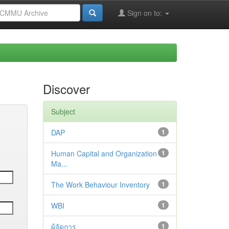
Sign on to:
Discover
Subject
DAP
1
Human Capital and Organization
1
Ma...
The Work Behaviour Inventory
1
WBI
1
ผู้จัดการ
1