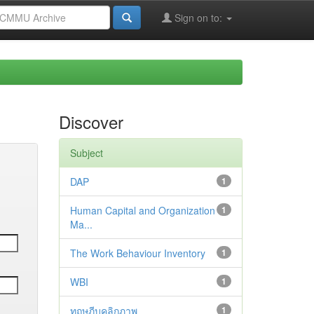
Sign on to:
Discover
Subject
DAP
1
Human Capital and Organization
1
Ma...
The Work Behaviour Inventory
1
WBI
1
ทฤษฎีบุคลิกภาพ
1