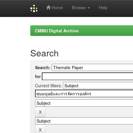
Home
Browse
Help
Skip
navigation
CMMU Digital Archive
Search
Search:
for
Current filters: