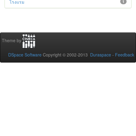
โรงแรม
1
Theme by
DSpace Software
Copyright © 2002-2013
Duraspace
-
Feedback