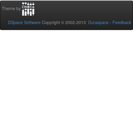
Theme by
DSpace Software
Copyright © 2002-2013
Duraspace
-
Feedback