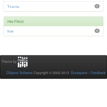
โรงแรม
1
Has File(s)
true
1
Theme by
DSpace Software
Copyright © 2002-2013
Duraspace
-
Feedback