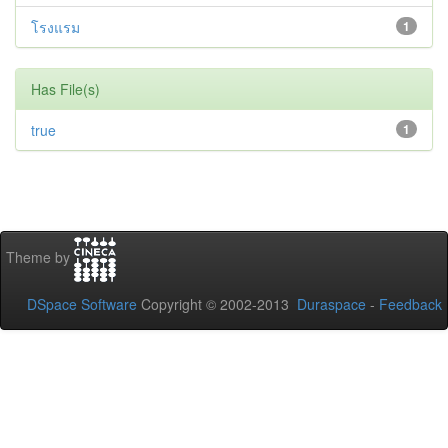
โรงแรม
1
Has File(s)
true
1
Theme by
DSpace Software
Copyright © 2002-2013
Duraspace
-
Feedback