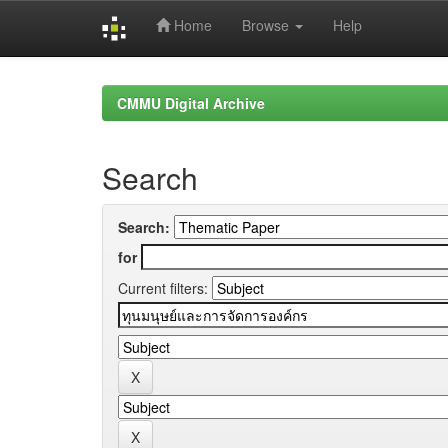
Home
Browse
Help
Skip
navigation
CMMU Digital Archive
Search
Search:
for
Current filters: