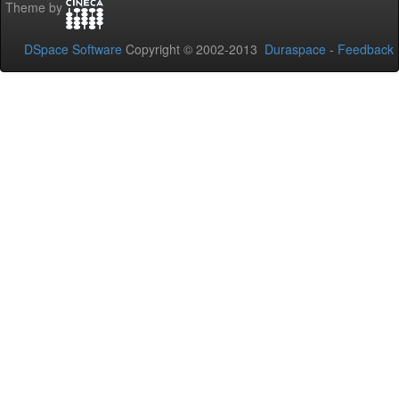
Theme by
DSpace Software
Copyright © 2002-2013
Duraspace
-
Feedback