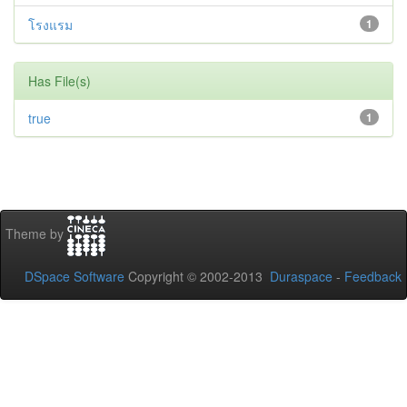
โรงแรม
1
Has File(s)
true
1
Theme by
DSpace Software
Copyright © 2002-2013
Duraspace
-
Feedback