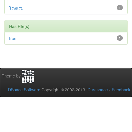
โรงแรม
1
Has File(s)
true
1
Theme by
DSpace Software
Copyright © 2002-2013
Duraspace
-
Feedback