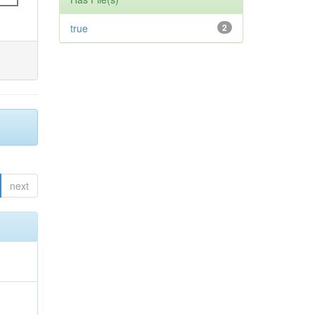
true
2
next