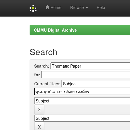
Home
Browse
Help
Skip
navigation
CMMU Digital Archive
Search
Search:
for
Current filters: