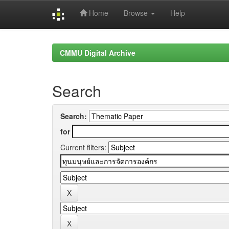
Home
Browse
Help
Skip
navigation
CMMU Digital Archive
Search
Search:
for
Current filters: