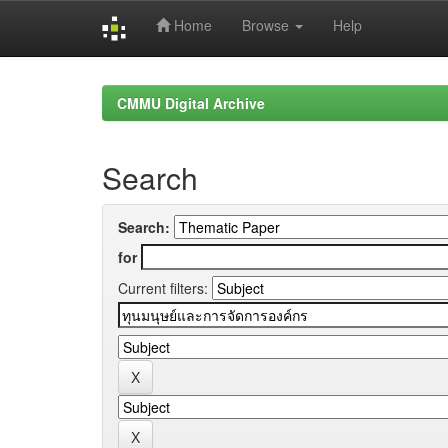
Home
Browse
Help
Skip
navigation
CMMU Digital Archive
Search
Search:
for
Current filters: