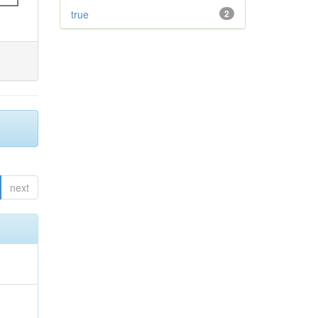
true
2
next