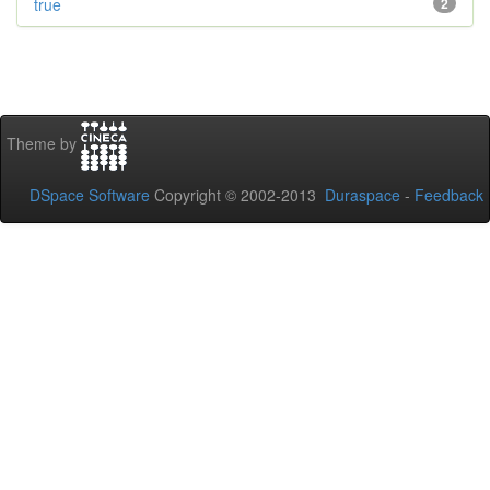
true
2
Theme by
DSpace Software
Copyright © 2002-2013
Duraspace
-
Feedback