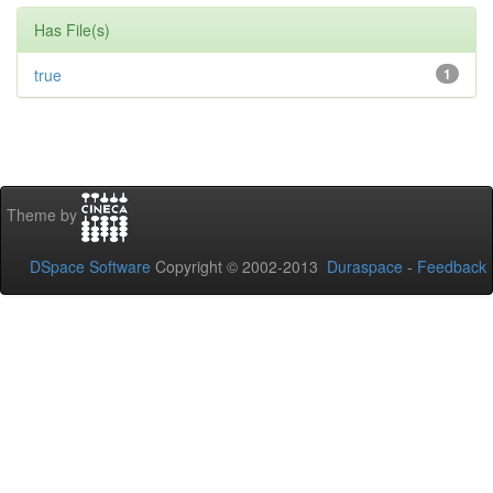
Has File(s)
true
1
Theme by
DSpace Software
Copyright © 2002-2013
Duraspace
-
Feedback