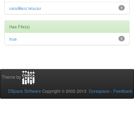
แผนพัฒนาตนเอง
1
Has File(s)
true
1
Theme by
DSpace Software
Copyright © 2002-2013
Duraspace
-
Feedback