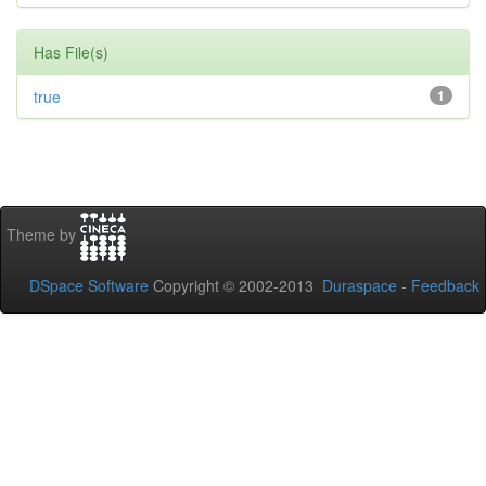
Has File(s)
true
1
Theme by
DSpace Software
Copyright © 2002-2013
Duraspace
-
Feedback