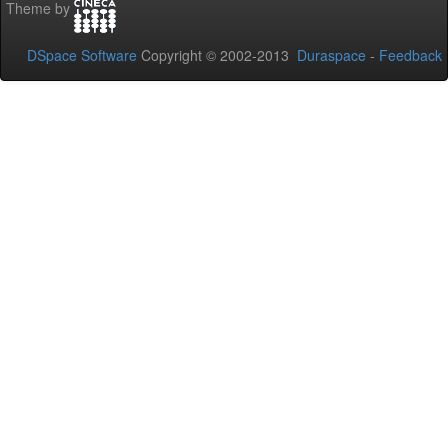
Theme by
DSpace Software
Copyright © 2002-2013
Duraspace
-
Feedback