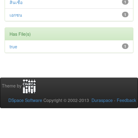
สินเชื่อ
1
เอกชน
1
Has File(s)
true
1
Theme by
DSpace Software
Copyright © 2002-2013
Duraspace
-
Feedback