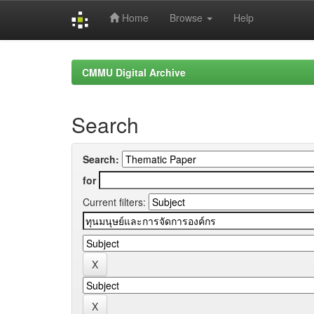
Home
Browse
Help
Skip
navigation
CMMU Digital Archive
Search
Search:
for
Current filters: