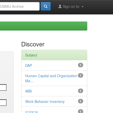
Sign on to:
Discover
Subject
DAP
1
Human Capital and Organization
1
Ma...
WBI
1
Work Behavior Inventory
1
การขาย
1