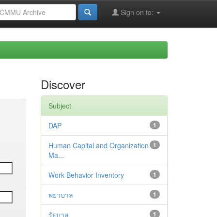
Sign on to:
Discover
Subject
DAP
1
Human Capital and Organization
1
Ma...
Work Behavior Inventory
1
พยาบาล
1
รัฐบาล
1