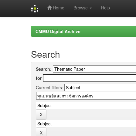
Home
Browse
Help
Skip
navigation
CMMU Digital Archive
Search
Search:
for
Current filters: